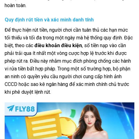
hoàn toàn.
Quy định rút tiền và xác minh danh tính
Để thực hiện rút tiền, người chơi cần tuân thủ các hạn mức
tối thiểu và tối đa trong một ngày mà hệ thống quy định. Đặc
biệt, theo các
điều khoản điều kiện
, số tiền nạp vào cần
phải trải qua ít nhất một vòng cược hợp lệ trước khi được
phép rút ra. Điều này nhằm mục đích phòng chống các hành
vi rửa tiền bất hợp pháp. Trong một số trường hợp, bộ phận
an ninh có quyền yêu cầu người chơi cung cấp hình ảnh
CCCD hoặc sao kê ngân hàng để xác minh chính chủ trước
khi phê duyệt lệnh rút.