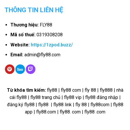
THÔNG TIN LIÊN HỆ
Thương hiệu:
FLY88
Mã số thuế:
0319308208
Website:
https://1zpod.buzz/
Email:
admin@fly88.com
Từ khóa tìm kiếm:
fly88 | fly88 com | fly 88 | fly888 | nhà
cái fly88 | fly88 trang chủ | fly88 vip | fly88 đăng nhập |
đăng ký fly88 | fly88 | fly88 link | fly 88 | fly88com | fly88
app | fly88.com | fly88. com | fly88 .com