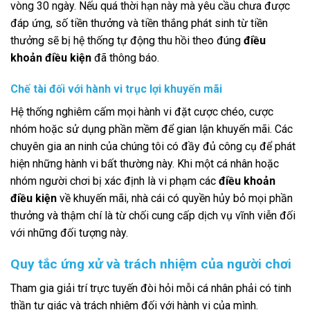
vòng 30 ngày. Nếu quá thời hạn này mà yêu cầu chưa được
đáp ứng, số tiền thưởng và tiền thắng phát sinh từ tiền
thưởng sẽ bị hệ thống tự động thu hồi theo đúng
điều
khoản điều kiện
đã thông báo.
Chế tài đối với hành vi trục lợi khuyến mãi
Hệ thống nghiêm cấm mọi hành vi đặt cược chéo, cược
nhóm hoặc sử dụng phần mềm để gian lận khuyến mãi. Các
chuyên gia an ninh của chúng tôi có đầy đủ công cụ để phát
hiện những hành vi bất thường này. Khi một cá nhân hoặc
nhóm người chơi bị xác định là vi phạm các
điều khoản
điều kiện
về khuyến mãi, nhà cái có quyền hủy bỏ mọi phần
thưởng và thậm chí là từ chối cung cấp dịch vụ vĩnh viễn đối
với những đối tượng này.
Quy tắc ứng xử và trách nhiệm của người chơi
Tham gia giải trí trực tuyến đòi hỏi mỗi cá nhân phải có tinh
thần tự giác và trách nhiệm đối với hành vi của mình.