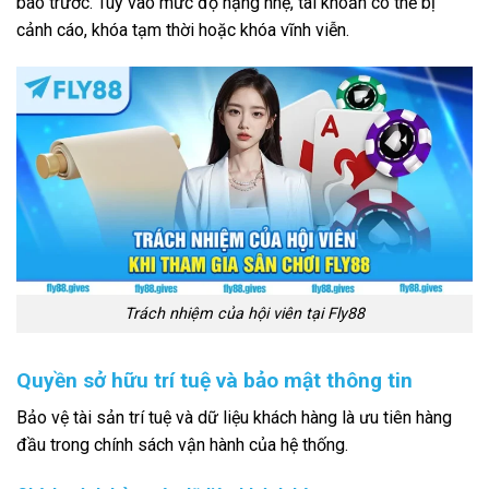
báo trước. Tùy vào mức độ nặng nhẹ, tài khoản có thể bị
cảnh cáo, khóa tạm thời hoặc khóa vĩnh viễn.
Trách nhiệm của hội viên tại Fly88
Quyền sở hữu trí tuệ và bảo mật thông tin
Bảo vệ tài sản trí tuệ và dữ liệu khách hàng là ưu tiên hàng
đầu trong chính sách vận hành của hệ thống.