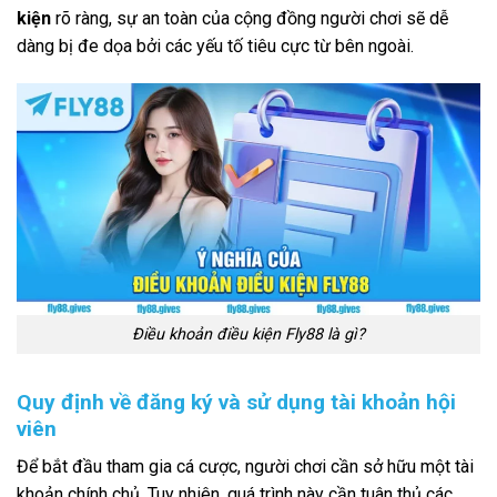
kiện
rõ ràng, sự an toàn của cộng đồng người chơi sẽ dễ
dàng bị đe dọa bởi các yếu tố tiêu cực từ bên ngoài.
Điều khoản điều kiện Fly88 là gì?
Quy định về đăng ký và sử dụng tài khoản hội
viên
Để bắt đầu tham gia cá cược, người chơi cần sở hữu một tài
khoản chính chủ. Tuy nhiên, quá trình này cần tuân thủ các