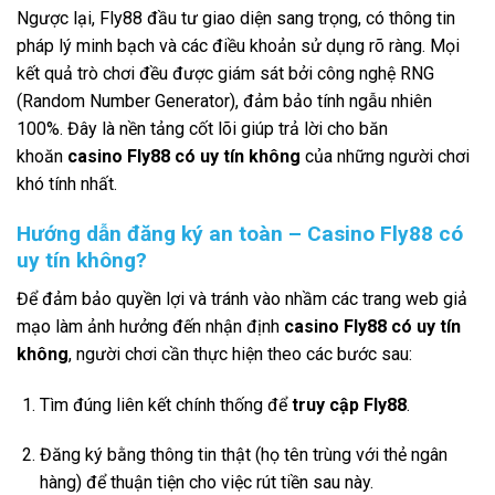
Ngược lại, Fly88 đầu tư giao diện sang trọng, có thông tin
pháp lý minh bạch và các điều khoản sử dụng rõ ràng. Mọi
kết quả trò chơi đều được giám sát bởi công nghệ RNG
(Random Number Generator), đảm bảo tính ngẫu nhiên
100%. Đây là nền tảng cốt lõi giúp trả lời cho băn
khoăn
casino Fly88 có uy tín không
của những người chơi
khó tính nhất.
Hướng dẫn đăng ký an toàn – Casino Fly88 có
uy tín không?
Để đảm bảo quyền lợi và tránh vào nhầm các trang web giả
mạo làm ảnh hưởng đến nhận định
casino Fly88 có uy tín
không
, người chơi cần thực hiện theo các bước sau:
Tìm đúng liên kết chính thống để
truy cập Fly88
.
Đăng ký bằng thông tin thật (họ tên trùng với thẻ ngân
hàng) để thuận tiện cho việc rút tiền sau này.