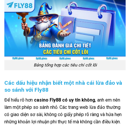
Bảng tổng hợp các tiêu chí cốt lõi
Các dấu hiệu nhận biết một nhà cái lừa đảo và
so sánh với Fly88
Để hiểu rõ hơn
casino Fly88 có uy tín không
, anh em nên
làm một phép so sánh nhỏ. Các trang web lừa đảo thường
có giao diện sơ sài, không có giấy phép rõ ràng và hứa hẹn
những khoản lợi nhuận phi thực tế mà không cần điều kiện.