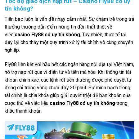
Tốc độ giao dịch nạp rút – Casino Fly88 có uy
tín không?
Tiền bạc luôn là vấn đề nhạy cảm nhất. Sự chậm trễ trong trả
thưởng thường dẫn đến những tin đồn thất thiệt về
việc
casino Fly88 có uy tín không
. Tuy nhiên, thực tế tại
đây lại cho thấy một quy trình xử lý tài chính vô cùng chuyên
nghiệp.
Fly88 liên kết với hầu hết các ngân hàng nội địa tại Việt Nam,
hỗ trợ nạp rút qua ví điện tử và tiền mã hóa. Khi thông tin tài
khoản chính xác, các lệnh rút tiền thường được phê duyệt tự
động chỉ trong vòng chưa đầy 30 phút. Sự minh bạch trong
tài chính là chìa khóa giúp giải quyết triệt để băn khoăn của
cược thủ về việc liệu
casino Fly88 có uy tín không
trong
khâu thanh khoản.