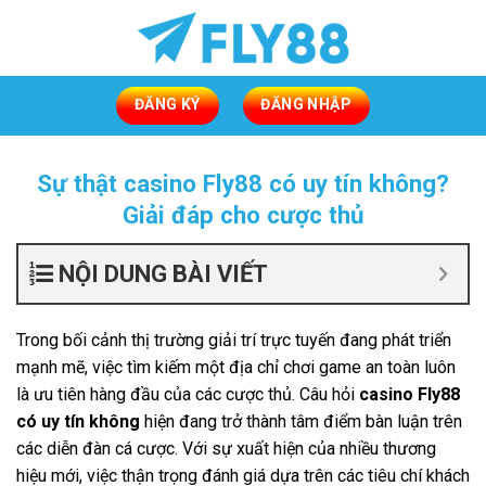
Skip
to
content
ĐĂNG KÝ
ĐĂNG NHẬP
Sự thật casino Fly88 có uy tín không?
Giải đáp cho cược thủ
NỘI DUNG BÀI VIẾT
Trong bối cảnh thị trường giải trí trực tuyến đang phát triển
mạnh mẽ, việc tìm kiếm một địa chỉ chơi game an toàn luôn
là ưu tiên hàng đầu của các cược thủ. Câu hỏi
casino Fly88
có uy tín không
hiện đang trở thành tâm điểm bàn luận trên
các diễn đàn cá cược. Với sự xuất hiện của nhiều thương
hiệu mới, việc thận trọng đánh giá dựa trên các tiêu chí khách