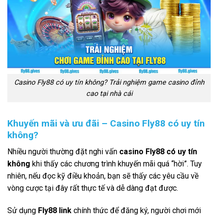
Casino Fly88 có uy tín không? Trải nghiệm game casino đỉnh
cao tại nhà cái
Khuyến mãi và ưu đãi – Casino Fly88 có uy tín
không?
Nhiều người thường đặt nghi vấn
casino Fly88 có uy tín
không
khi thấy các chương trình khuyến mãi quá “hời”. Tuy
nhiên, nếu đọc kỹ điều khoản, bạn sẽ thấy các yêu cầu về
vòng cược tại đây rất thực tế và dễ dàng đạt được.
Sử dụng
Fly88 link
chính thức để đăng ký, người chơi mới