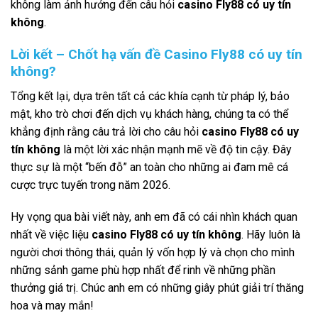
không làm ảnh hưởng đến câu hỏi
casino Fly88 có uy tín
không
.
Lời kết – Chốt hạ vấn đề Casino Fly88 có uy tín
không?
Tổng kết lại, dựa trên tất cả các khía cạnh từ pháp lý, bảo
mật, kho trò chơi đến dịch vụ khách hàng, chúng ta có thể
khẳng định rằng câu trả lời cho câu hỏi
casino Fly88 có uy
tín không
là một lời xác nhận mạnh mẽ về độ tin cậy. Đây
thực sự là một “bến đỗ” an toàn cho những ai đam mê cá
cược trực tuyến trong năm 2026.
Hy vọng qua bài viết này, anh em đã có cái nhìn khách quan
nhất về việc liệu
casino Fly88 có uy tín không
. Hãy luôn là
người chơi thông thái, quản lý vốn hợp lý và chọn cho mình
những sảnh game phù hợp nhất để rinh về những phần
thưởng giá trị. Chúc anh em có những giây phút giải trí thăng
hoa và may mắn!